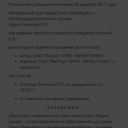
Полный текст решения изготовлен 20 декабря 2011 года.
Арбитражный суд города Санкт-Петербурга и
Ленинградской области в составе:
судьи Стрельчук У.В.,
при ведении протокола судебного заседания Лютиной
Е.А.
рассмотрев в судебном заседании дело по иску:
истец: ООО "Лагуна" ОГРН: 1089847159049
ответчик: ООО "РемТорг" ОГРН: 1097847100911 о
взыскании
при участии
от истца: Колесник Т.Н. по доверенности от
12.2011;
от ответчика: не явился (уведомлен).
у с т а н о в и л:
Общество с ограниченной ответственностью “Лагуна”
(далее – истец) обратилось в Арбитражный суд города
Санкт-Петербурга и Ленинградской области с исковым