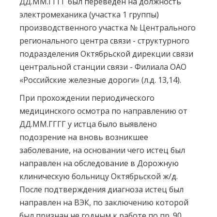
ДД.ММ.ГГГГ был переведен на должность
электромеханика (участка 1 группы)
производственного участка № Центрального
регионального центра связи - структурного
подразделения Октябрьской дирекции связи
центральной станции связи - Филиала ОАО
«Российские железные дороги» (л.д. 13,14).
При прохождении периодического
медицинского осмотра по направлению от
ДД.ММ.ГГГГ у истца было выявлено
подозрение на вновь возникшее
заболевание, на основании чего истец был
направлен на обследование в Дорожную
клиническую больницу Октябрьской ж/д.
После подтверждения диагноза истец был
направлен на ВЭК, по заключению которой
был признан не годным к работе по пр. 90